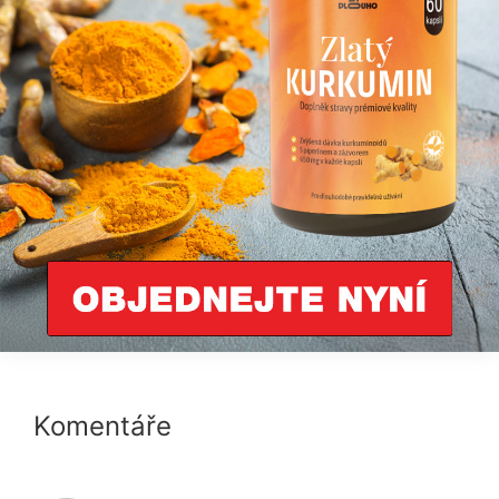
Reader
Komentáře
Interactions