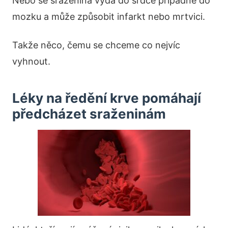
Nebo se sraženina vydá do srdce případně do
mozku a může způsobit infarkt nebo mrtvici.
Takže něco, čemu se chceme co nejvíc
vyhnout.
Léky na ředění krve pomáhají
předcházet sraženinám