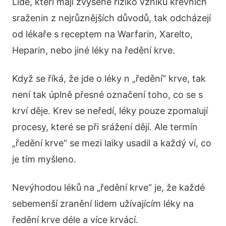
Lidé, kteří mají zvýšené riziko vzniku krevních
sraženin z nejrůznějších důvodů, tak odcházejí
od lékaře s receptem na Warfarin, Xarelto,
Heparin, nebo jiné léky na ředění krve.
Když se říká, že jde o léky n „ředění“ krve, tak
není tak úplně přesné označení toho, co se s
krví děje. Krev se neředí, léky pouze zpomalují
procesy, které se při srážení dějí. Ale termín
„ředění krve“ se mezi laiky usadil a každý ví, co
je tím myšleno.
Nevýhodou léků na „ředění krve“ je, že každé
sebemenší zranění lidem užívajícím léky na
ředění krve déle a více krvácí.