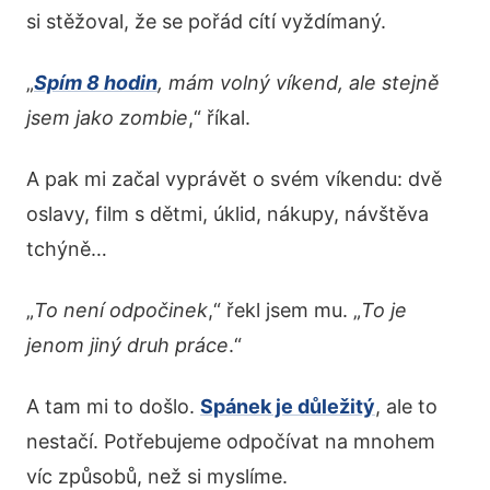
si stěžoval, že se pořád cítí vyždímaný.
„
Spím 8 hodin
, mám volný víkend, ale stejně
jsem jako zombie
,“ říkal.
A pak mi začal vyprávět o svém víkendu: dvě
oslavy, film s dětmi, úklid, nákupy, návštěva
tchýně…
„
To není odpočinek
,“ řekl jsem mu. „
To je
jenom jiný druh práce
.“
A tam mi to došlo.
Spánek je důležitý
, ale to
nestačí. Potřebujeme odpočívat na mnohem
víc způsobů, než si myslíme.