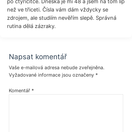
po čtyřicítce. Dneska je mi 48 a jsem na tom líp
než ve třiceti. Čísla vám dám vždycky se
zdrojem, ale studiím nevěřím slepě. Správná
rutina dělá zázraky.
Reader
Napsat komentář
Interactions
Vaše e-mailová adresa nebude zveřejněna.
Vyžadované informace jsou označeny
*
Komentář
*