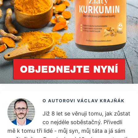
O AUTOROVI
VÁCLAV KRAJŇÁK
Již 8 let se věnuji tomu, jak zůstat
co nejdéle soběstačný. Přivedli
mě k tomu tři lidé - můj syn, můj táta a já sám