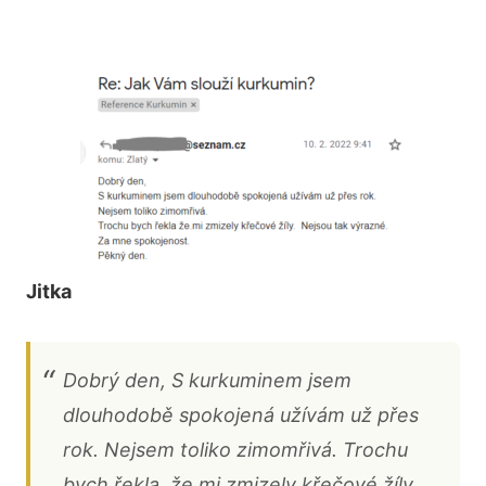
Jitka
Dobrý den, S kurkuminem jsem
dlouhodobě spokojená užívám už přes
rok. Nejsem toliko zimomřivá. Trochu
bych řekla, že mi zmizely křečové žíly.