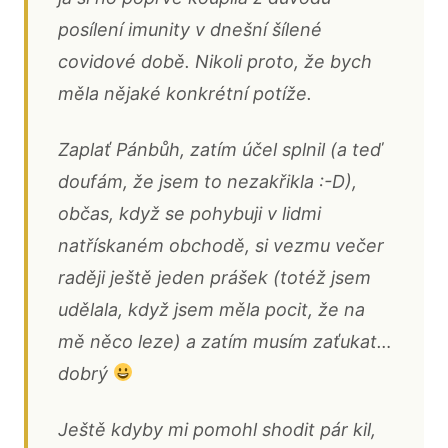
posílení imunity v dnešní šílené
covidové době. Nikoli proto, že bych
měla nějaké konkrétní potíže.
Zaplať Pánbůh, zatím účel splnil (a teď
doufám, že jsem to nezakřikla :-D),
občas, když se pohybuji v lidmi
natřískaném obchodě, si vezmu večer
raději ještě jeden prášek (totéž jsem
udělala, když jsem měla pocit, že na
mě něco leze) a zatím musím zaťukat…
dobrý
Ještě kdyby mi pomohl shodit pár kil,