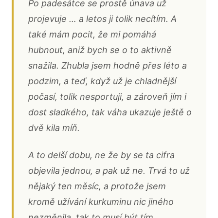
Po padesátce se prostě únava už
projevuje … a letos ji tolik necítím. A
také mám pocit, že mi pomáhá
hubnout, aniž bych se o to aktivně
snažila. Zhubla jsem hodně přes léto a
podzim, a teď, když už je chladnější
počasí, tolik nesportuji, a zároveň jím i
dost sladkého, tak váha ukazuje ještě o
dvě kila míň.
A to delší dobu, ne že by se ta cifra
objevila jednou, a pak už ne. Trvá to už
nějaký ten měsíc, a protože jsem
kromě užívání kurkuminu nic jiného
nezměnila, tak to musí být tím.