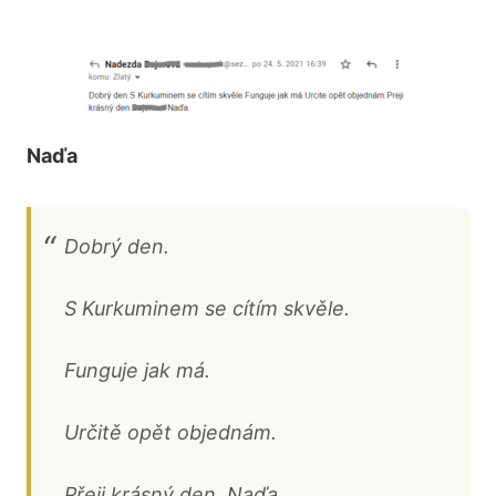
Naďa
Dobrý den.
S Kurkuminem se cítím skvěle.
Funguje jak má.
Určitě opět objednám.
Přeji krásný den. Naďa.