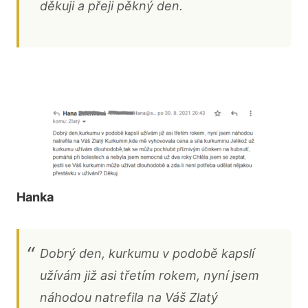
děkuji a přeji pěkný den.
Hanka
Dobrý den, kurkumu v podobě kapslí
užívám již asi třetím rokem, nyní jsem
náhodou natrefila na Váš Zlatý