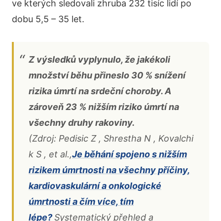
ve kterých sledovali zhruba 232 tisíc lidí po
dobu 5,5 – 35 let.
Z výsledků vyplynulo, že jakékoli
množství běhu přineslo 30 % snížení
rizika úmrtí na srdeční choroby. A
zároveň 23 % nižším riziko úmrtí na
všechny druhy rakoviny.
(Zdroj:
Pedisic
Z
,
Shrestha
N
,
Kovalchi
k
S
, et al.,
Je běhání spojeno s nižším
rizikem úmrtnosti na všechny příčiny,
kardiovaskulární a onkologické
úmrtnosti a čím více, tím
lépe?
Systematický přehled a