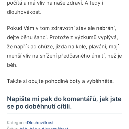
počítá a má vliv na naše zdraví. A tedy i
dlouhověkost.
Pokud Vám v tom zdravotní stav ale nebrání,
dejte běhu šanci. Protože z výzkumů vyplývá,
že například chůze, jízda na kole, plavání, mají
menší vliv na snížení předčasného úmrtí, než je
běh.
Takže si obujte pohodlné boty a vyběhněte.
Napište mi pak do komentářů, jak jste
se po doběhnutí cítili.
Kategorie:
Dlouhověkost
Štítky:
běh
,
běh a dlouhověkost