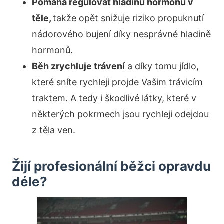
Pomáhá regulovat hladinu hormonů v
těle,
takže opět snižuje riziko propuknutí
nádorového bujení díky nesprávné hladině
hormonů.
Běh zrychluje trávení
a díky tomu jídlo,
které sníte rychleji projde Vašim trávicím
traktem. A tedy i škodlivé látky, které v
některých pokrmech jsou rychleji odejdou
z těla ven.
Žijí profesionální běžci opravdu
déle?