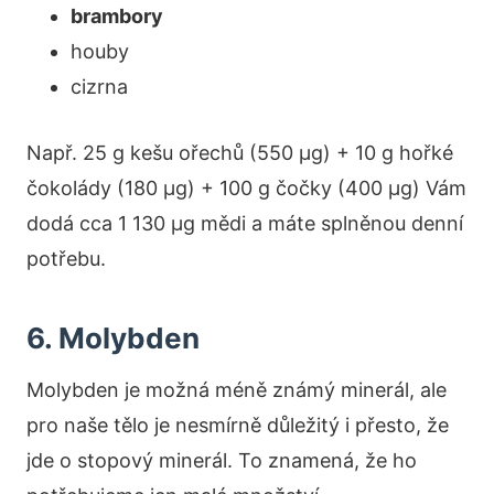
brambory
houby
cizrna
Např. 25 g kešu ořechů (550 µg) + 10 g hořké
čokolády (180 µg) + 100 g čočky (400 µg) Vám
dodá cca 1 130 µg mědi a máte splněnou denní
potřebu.
6. Molybden
Molybden je možná méně známý minerál, ale
pro naše tělo je nesmírně důležitý i přesto, že
jde o stopový minerál. To znamená, že ho