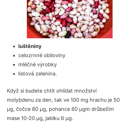
luštěniny
celozrnné obiloviny
mléčné výrobky
listová zelenina.
Když si budete chtít ohlídat množství
molybdenu za den, tak ve 100 mg hrachu je 50
µg, čočce 80 µg, pohance 60 µgm drůbežím
mase 10-20 µg, jablku 6 µg.