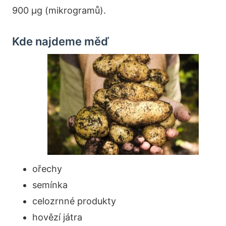
900 µg (mikrogramů).
Kde najdeme měď
ořechy
semínka
celozrnné produkty
hovězí játra