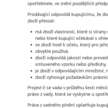
spotřebitele, ve znění pozdějších předpi
Prodávající odpovídá kupujícímu, že zb
zboží převzal:
má zboží vlastnosti, které si strany
nebo které kupující očekával s ohl
se zboží hodí k účelu, který pro je
obvykle používá,
zboží odpovídá jakostí nebo prove
smluveného vzorku nebo předlohy,
je zboží v odpovídajícím množství,
zboží vyhovuje požadavkům právníc
Projeví-li se vada v průběhu šesti měsíc
právo z vady, která se vyskytne u spotř
Práva z vadného plnění uplatňuje kupu