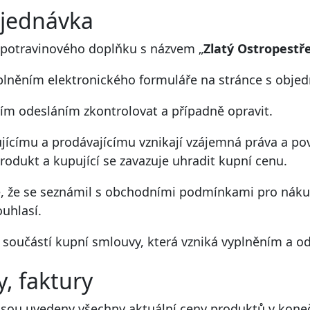
bjednávka
potravinového doplňku s názvem „
Zlatý Ostropestř
plněním elektronického formuláře na stránce s obje
jím odesláním zkontrolovat a případně opravit.
címu a prodávajícímu vznikají vzájemná práva a povin
odukt a kupující se zavazuje uhradit kupní cenu.
je, že se seznámil s obchodními podmínkami pro nák
ouhlasí.
součástí kupní smlouvy, která vzniká vyplněním a o
, faktury
sou uvedeny všechny aktuální ceny produktů v koneč