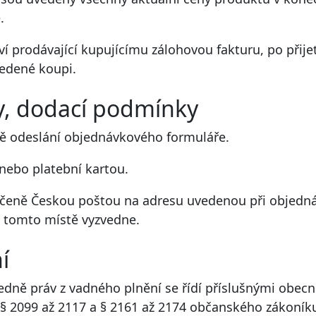
.
aví prodávající kupujícímu zálohovou fakturu, po přij
vedené koupi.
y, dodací podmínky
dě odeslání objednávkového formuláře.
ebo platební kartou.
učeně Českou poštou na adresu uvedenou při objed
na tomto místě vyzvedne.
í
edně práv z vadného plnění se řídí příslušnými obec
 § 2099 až 2117 a § 2161 až 2174 občanského zákoník