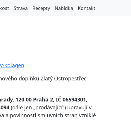
kost
Strava
Recepty
Nabídka
Kontakt
ry-kolagen
nového doplňku Zlatý Ostropestřec
hrady, 120 00 Praha 2, IČ 06594301,
5094
(dále jen „prodávající“) upravují v
a a povinnosti smluvních stran vzniklé