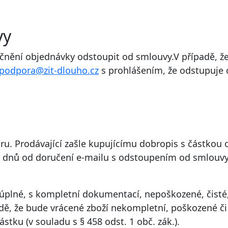
vy
čnění objednávky odstoupit od smlouvy.V případě, že
podpora@zit-dlouho.cz
s prohlášením, že odstupuje 
turu. Prodávající zašle kupujícímu dobropis s částkou
 dnů od doručení e-mailu s odstoupením od smlouvy, 
t úplné, s kompletní dokumentací, nepoškozené, čisté,
adě, že bude vrácené zboží nekompletní, poškozené č
stku (v souladu s § 458 odst. 1 obč. zák.).