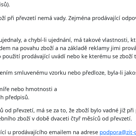
sů).
oží při převzetí nemá vady. Zejména prodávající odpov
 ujednaly, a chybí-li ujednání, má takové vlastnosti, 
edem na povahu zboží a na základě reklamy jimi prov
ho použití prodávající uvádí nebo ke kterému se zboží
dením smluvenému vzorku nebo předloze, byla-li jak
 míře nebo hmotnosti a
h předpisů.
ů od převzetí, má se za to, že zboží bylo vadné již při
ebního zboží v době dvaceti čtyř měsíců od převzetí.
jící u prodávajícího emailem na adrese
podpora@zit-