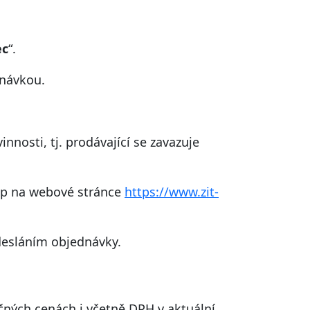
ec
“.
dnávkou.
nosti, tj. prodávající se zavazuje
up na webové stránce
https://www.zit-
desláním objednávky.
ných cenách i včetně DPH v aktuální