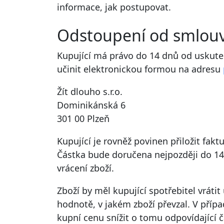
informace, jak postupovat.
Odstoupení od smlou
Kupující má právo do 14 dnů od uskute
učinit elektronickou formou na adresu
Žít dlouho s.r.o.
Dominikánská 6
301 00 Plzeň
Kupující je rovněž povinen přiložit fak
Částka bude doručena nejpozději do 14
vrácení zboží.
Zboží by měl kupující spotřebitel vráti
hodnotě, v jakém zboží převzal. V příp
kupní cenu snížit o tomu odpovídající čá