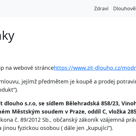
Zdraví
Dlouhově
nky
up na webové stránce
https://www.zit-dlouho.cz/mod
mlouvu, jejímž předmětem je koupě a prodej potravi
dukt“).
ít dlouho s.r.o, se sídlem Bělehradská 858/23, Vino
ném Městským soudem v Praze, oddíl C, vložka 28
kona č. 89/2012 Sb., občanský zákoník vzájemná práv
inou fyzickou osobou ( dále jen „kupující“).